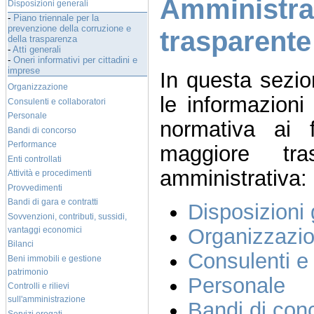
Amministra
Disposizioni generali
-
Piano triennale per la
prevenzione della corruzione e
trasparente
della trasparenza
-
Atti generali
-
Oneri informativi per cittadini e
imprese
In questa sezi
Organizzazione
le informazioni 
Consulenti e collaboratori
Personale
normativa ai f
Bandi di concorso
Performance
maggiore trasp
Enti controllati
amministrativa:
Attività e procedimenti
Provvedimenti
Bandi di gara e contratti
Disposizioni 
Sovvenzioni, contributi, sussidi,
Organizzazi
vantaggi economici
Bilanci
Consulenti e 
Beni immobili e gestione
patrimonio
Personale
Controlli e rilievi
sull'amministrazione
Bandi di con
Servizi erogati