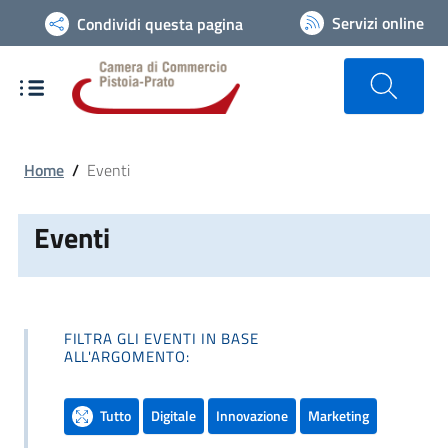
Vai alla navigazione del sito
Servizi online
Condividi questa pagina
Home
/
Eventi
Eventi
FILTRA GLI EVENTI IN BASE
ALL'ARGOMENTO:
Tutto
Digitale
Innovazione
Marketing