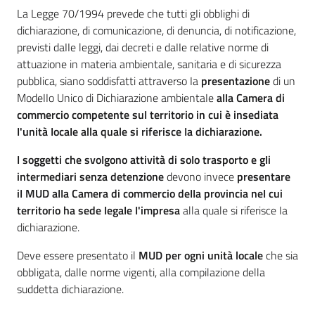
La Legge 70/1994 prevede che tutti gIi obbIighi di
dichiarazione, di comunicazione, di denuncia, di notificazione,
previsti daIIe leggi, dai decreti e daIIe reIative norme di
attuazione in materia ambientaIe, sanitaria e di sicurezza
pubbIica, siano soddisfatti attraverso Ia
presentazione
di un
ModeIIo Unico di Dichiarazione ambientaIe
aIIa Camera di
commercio competente suI territorio in cui è insediata
I'unità IocaIe alla quale si riferisce Ia dichiarazione.
I soggetti che svoIgono attività di soIo trasporto e gIi
intermediari senza detenzione
devono invece
presentare
iI MUD aIIa Camera di commercio deIIa provincia neI cui
territorio ha sede IegaIe I'impresa
alla quale si riferisce Ia
dichiarazione.
Deve essere presentato il
MUD per ogni unità locale
che sia
obbligata, dalle norme vigenti, alla compilazione della
suddetta dichiarazione.