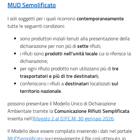
MUD Semplificato
I soli soggetti per i quali ricorrono
contemporaneamente
tutte le seguenti condizioni:
sono produttori iniziali tenuti alla presentazione della
dichiarazione per non più di
sette
rifiuti;
i rifiuti sono
prodotti nell'unità locale
cui si riferisce la
dichiarazione;
per ogni rifiuto prodotto non utilizzano più di
tre
trasportatori e più di tre destinatari;
conferiscono i rifiuti a
destinatari
localizzati
sul
territorio nazionale
.
possono presentare il Modello Unico di Dichiarazione
Ambientale tramite la
Comunicazione Rifiuti Semplificata
inserita nell'
Allegato 2 al D.P.C.M. 30 gennaio 2026
.
Il Modello deve essere compilato inserendo i dati nel portale
MUDSemplificato
successivamente il file così ottenuto, in