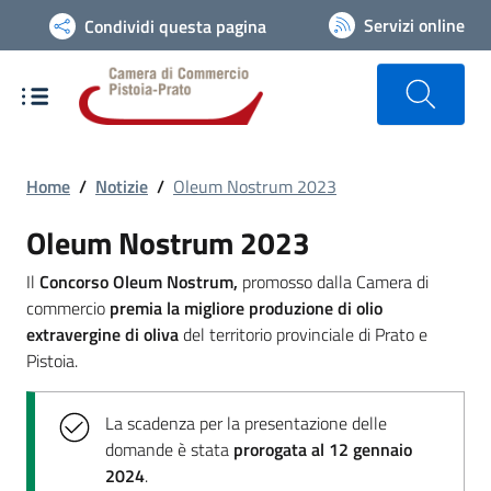
Vai alla navigazione del sito
Servizi online
Condividi questa pagina
Home
/
Notizie
/
Oleum Nostrum 2023
Oleum Nostrum 2023
Il
Concorso Oleum Nostrum,
promosso dalla Camera di
commercio
premia la migliore produzione di olio
extravergine di oliva
del territorio provinciale di Prato e
Pistoia.
La scadenza per la presentazione delle
domande è stata
prorogata al 12 gennaio
2024
.