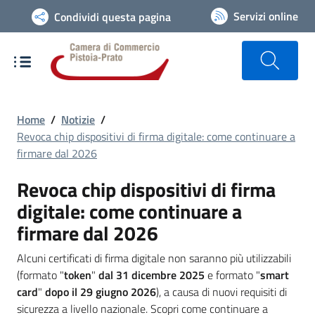
Vai alla navigazione del sito
Servizi online
Condividi questa pagina
Home
/
Notizie
/
Revoca chip dispositivi di firma digitale: come continuare a
firmare dal 2026
Revoca chip dispositivi di firma
digitale: come continuare a
firmare dal 2026
Alcuni certificati di firma digitale non saranno più utilizzabili
(formato "
token
"
dal 31 dicembre 2025
e formato "
smart
card
"
dopo il 29 giugno 2026
), a causa di nuovi requisiti di
sicurezza a livello nazionale. Scopri come continuare a