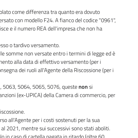
alcolato come differenza tra quanto era dovuto
ersato con modello F24. A fianco del codice "0961",
erisce e il numero REA dell'impresa che non ha
messo o tardivo versamento.
 sulle somme non versate entro i termini di legge ed è
imento alla data di effettivo versamento (per i
onsegna dei ruoli all'Agente della Riscossione (per i
62, 5063, 5064, 5065, 5076, queste
non
si
o Sanzioni (ex-UPICA) della Camera di commercio, per
.
iscossione.
so all'Agente per i costi sostenuti per la sua
o al 2021, mentre sui successivi sono stati aboliti.
 in caso di cartella pagata in ritardo (oltre 60