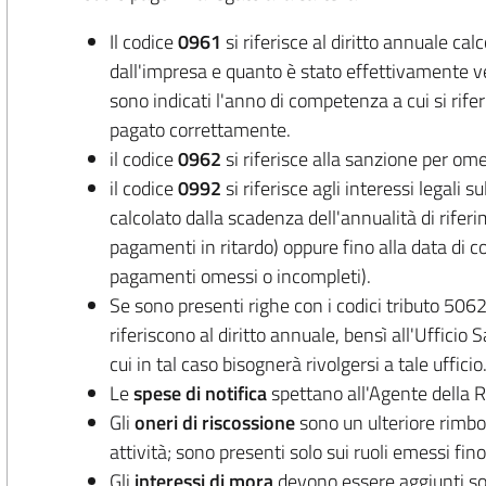
Il codice
0961
si riferisce al diritto annuale c
dall'impresa e quanto è stato effettivamente v
sono indicati l'anno di competenza a cui si rif
pagato correttamente.
il codice
0962
si riferisce alla sanzione per o
il codice
0992
si riferisce agli interessi legali
calcolato dalla scadenza dell'annualità di rifer
pagamenti in ritardo) oppure fino alla data di c
pagamenti omessi o incompleti).
Se sono presenti righe con i codici tributo 50
riferiscono al diritto annuale, bensì all'Uffici
cui in tal caso bisognerà rivolgersi a tale ufficio
Le
spese di notifica
spettano all'Agente della R
Gli
oneri di riscossione
sono un ulteriore rimbor
attività; sono presenti solo sui ruoli emessi fin
Gli
interessi di mora
devono essere aggiunti solo