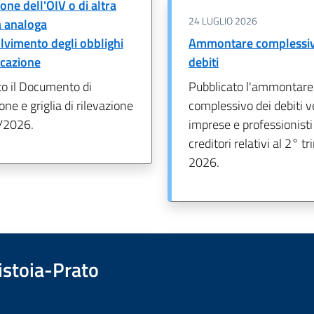
one dell'OIV o di altra
24 LUGLIO 2026
a analoga
olvimento degli obblighi
Ammontare complessiv
icazione
debiti
to il Documento di
Pubblicato l'ammontare
one e griglia di rilevazione
complessivo dei debiti v
/2026.
imprese e professionist
creditori relativi al 2° t
2026.
istoia-Prato