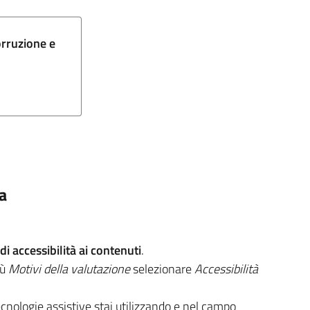
orruzione e
na
i accessibilità ai contenuti
.
nù
Motivi della valutazione
selezionare
Accessibilità
ecnologie assistive stai utilizzando e nel campo