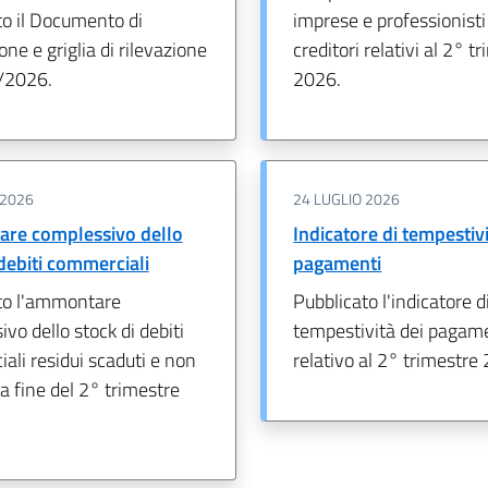
to il Documento di
imprese e professionist
one e griglia di rilevazione
creditori relativi al 2° t
/2026.
2026.
 2026
24 LUGLIO 2026
re complessivo dello
Indicatore di tempestivi
 debiti commerciali
pagamenti
to l'ammontare
Pubblicato l'indicatore d
vo dello stock di debiti
tempestività dei pagam
li residui scaduti e non
relativo al 2° trimestre
la fine del 2° trimestre