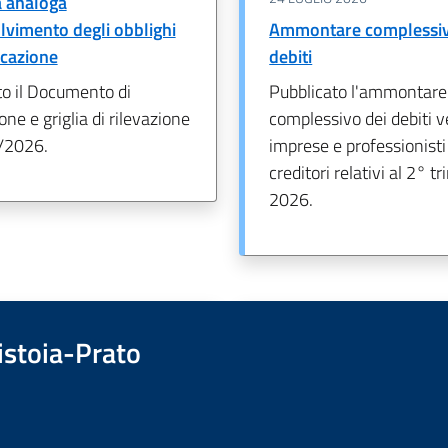
a analoga
olvimento degli obblighi
Ammontare complessiv
icazione
debiti
to il Documento di
Pubblicato l'ammontare
one e griglia di rilevazione
complessivo dei debiti v
/2026.
imprese e professionist
creditori relativi al 2° t
2026.
istoia-Prato