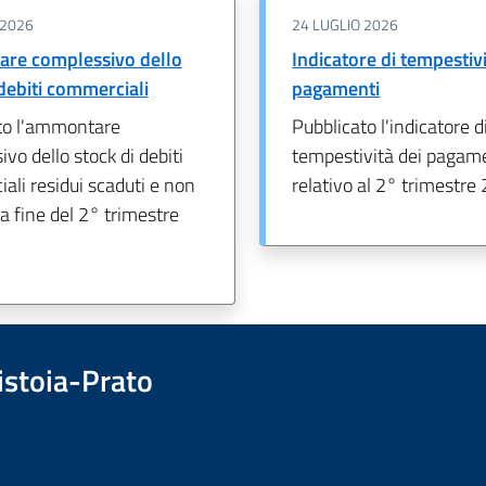
 2026
24 LUGLIO 2026
re complessivo dello
Indicatore di tempestivi
 debiti commerciali
pagamenti
to l'ammontare
Pubblicato l'indicatore d
vo dello stock di debiti
tempestività dei pagam
li residui scaduti e non
relativo al 2° trimestre
la fine del 2° trimestre
istoia-Prato